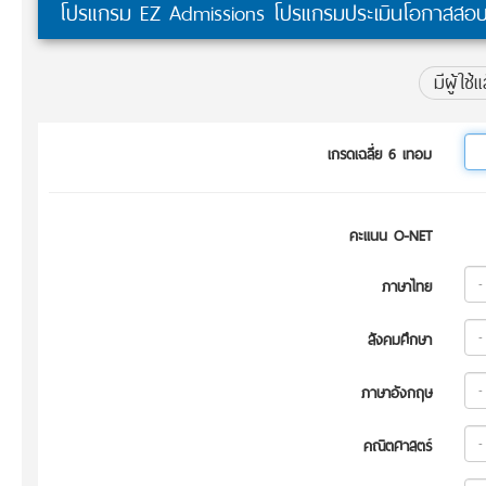
โปรแกรม EZ Admissions โปรแกรมประเมินโอกาสสอบ
มีผู้ใช้
เกรดเฉลี่ย 6 เทอม
คะแนน O-NET
ภาษาไทย
สังคมศึกษา
ภาษาอังกฤษ
คณิตศาสตร์